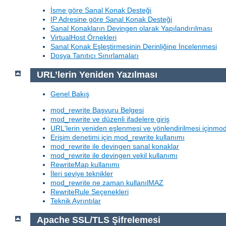
İsme göre Sanal Konak Desteği
IP Adresine göre Sanal Konak Desteği
Sanal Konakların Devingen olarak Yapılandırılması
VirtualHost Örnekleri
Sanal Konak Eşleştirmesinin Derinliğine İncelenmesi
Dosya Tanıtıcı Sınırlamaları
URL’lerin Yeniden Yazılması
Genel Bakış
mod_rewrite Başvuru Belgesi
mod_rewrite ve düzenli ifadelere giriş
URL'lerin yeniden eşlenmesi ve yönlendirilmesi içinmod
Erişim denetimi için mod_rewrite kullanımı
mod_rewrite ile devingen sanal konaklar
mod_rewrite ile devingen vekil kullanımı
RewriteMap kullanımı
İleri seviye teknikler
mod_rewrite ne zaman kullanılMAZ
RewriteRule Seçenekleri
Teknik Ayrıntılar
Apache SSL/TLS Şifrelemesi