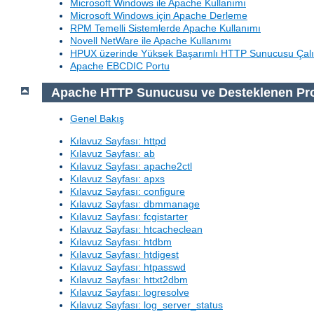
Microsoft Windows ile Apache Kullanımı
Microsoft Windows için Apache Derleme
RPM Temelli Sistemlerde Apache Kullanımı
Novell NetWare ile Apache Kullanımı
HPUX üzerinde Yüksek Başarımlı HTTP Sunucusu Çalı
Apache EBCDIC Portu
Apache HTTP Sunucusu ve Desteklenen Pr
Genel Bakış
Kılavuz Sayfası: httpd
Kılavuz Sayfası: ab
Kılavuz Sayfası: apache2ctl
Kılavuz Sayfası: apxs
Kılavuz Sayfası: configure
Kılavuz Sayfası: dbmmanage
Kılavuz Sayfası: fcgistarter
Kılavuz Sayfası: htcacheclean
Kılavuz Sayfası: htdbm
Kılavuz Sayfası: htdigest
Kılavuz Sayfası: htpasswd
Kılavuz Sayfası: httxt2dbm
Kılavuz Sayfası: logresolve
Kılavuz Sayfası: log_server_status