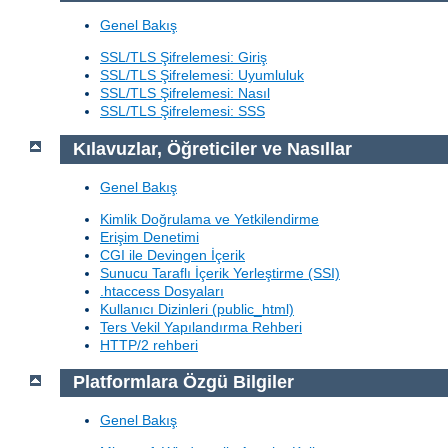
Genel Bakış
SSL/TLS Şifrelemesi: Giriş
SSL/TLS Şifrelemesi: Uyumluluk
SSL/TLS Şifrelemesi: Nasıl
SSL/TLS Şifrelemesi: SSS
Kılavuzlar, Öğreticiler ve Nasıllar
Genel Bakış
Kimlik Doğrulama ve Yetkilendirme
Erişim Denetimi
CGI ile Devingen İçerik
Sunucu Taraflı İçerik Yerleştirme (SSI)
.htaccess Dosyaları
Kullanıcı Dizinleri (public_html)
Ters Vekil Yapılandırma Rehberi
HTTP/2 rehberi
Platformlara Özgü Bilgiler
Genel Bakış