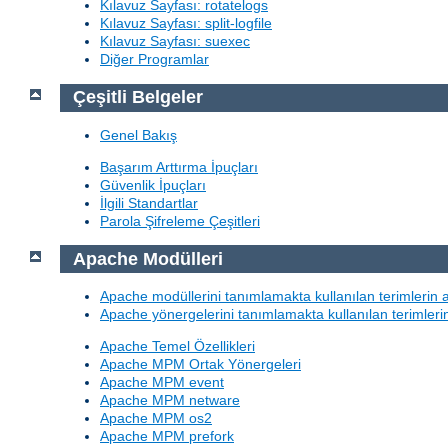
Kılavuz Sayfası: rotatelogs
Kılavuz Sayfası: split-logfile
Kılavuz Sayfası: suexec
Diğer Programlar
Çeşitli Belgeler
Genel Bakış
Başarım Arttırma İpuçları
Güvenlik İpuçları
İlgili Standartlar
Parola Şifreleme Çeşitleri
Apache Modülleri
Apache modüllerini tanımlamakta kullanılan terimlerin 
Apache yönergelerini tanımlamakta kullanılan terimleri
Apache Temel Özellikleri
Apache MPM Ortak Yönergeleri
Apache MPM event
Apache MPM netware
Apache MPM os2
Apache MPM prefork