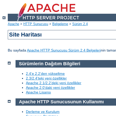
Apache
>
HTTP Sunucusu
>
Belgeleme
>
Sürüm 2.4
Site Haritası
Bu sayfada
Apache HTTP Sunucusu Sürüm 2.4 Belgeleri
nin tamam
Sürümlerin Dağıtım Bilgileri
2.4’e 2.2’den yükseltme
2.3/2.4’teki yeni özellikler
Apache 2.1/2.2’deki yeni özellikler
Apache 2.0’daki yeni özellikler
Apache Lisansı
Apache HTTP Sunucusunun Kullanımı
Derleme ve Kurulum