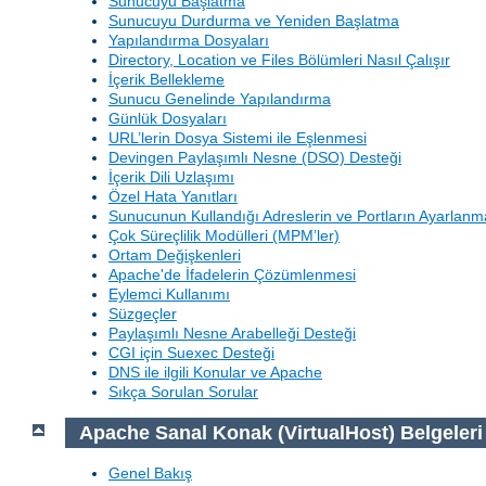
Sunucuyu Başlatma
Sunucuyu Durdurma ve Yeniden Başlatma
Yapılandırma Dosyaları
Directory, Location ve Files Bölümleri Nasıl Çalışır
İçerik Bellekleme
Sunucu Genelinde Yapılandırma
Günlük Dosyaları
URL’lerin Dosya Sistemi ile Eşlenmesi
Devingen Paylaşımlı Nesne (DSO) Desteği
İçerik Dili Uzlaşımı
Özel Hata Yanıtları
Sunucunun Kullandığı Adreslerin ve Portların Ayarlanm
Çok Süreçlilik Modülleri (MPM’ler)
Ortam Değişkenleri
Apache'de İfadelerin Çözümlenmesi
Eylemci Kullanımı
Süzgeçler
Paylaşımlı Nesne Arabelleği Desteği
CGI için Suexec Desteği
DNS ile ilgili Konular ve Apache
Sıkça Sorulan Sorular
Apache Sanal Konak (VirtualHost) Belgeleri
Genel Bakış