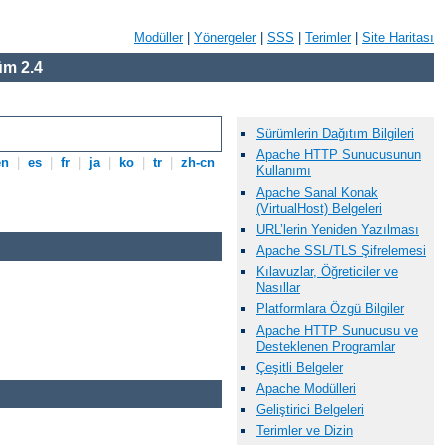
Modüller
|
Yönergeler
|
SSS
|
Terimler
|
Site Haritası
m 2.4
Sürümlerin Dağıtım Bilgileri
Apache HTTP Sunucusunun
en
|
es
|
fr
|
ja
|
ko
|
tr
|
zh-cn
Kullanımı
Apache Sanal Konak
(VirtualHost) Belgeleri
URL’lerin Yeniden Yazılması
Apache SSL/TLS Şifrelemesi
Kılavuzlar, Öğreticiler ve
Nasıllar
Platformlara Özgü Bilgiler
Apache HTTP Sunucusu ve
Desteklenen Programlar
Çeşitli Belgeler
Apache Modülleri
Geliştirici Belgeleri
Terimler ve Dizin